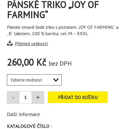
PÁNSKÉ TRIKO „JOY OF
FARMING“
Pánské tmavě šedé triko s potiskem „JOY OF FARMING“ a
„B“ labelem, 100 % bavlna, vel. M – XXXL
Přehled velikostí
260,00
Kč
bez DPH
PŘIDAT DO KOŠÍKU
Další informace
KATALOGOVÉ ČÍSLO
-