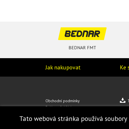
BEDNAR FMT
Jak nakupovat
Ke 
Obchodní podmínky
Reklamační řád
Zásady ochrany osobních údajů
Tato webová stránka používá soubory 
Mapa stránek