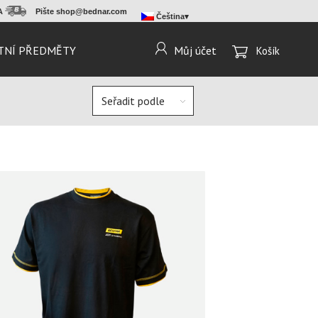
MA
Pište
shop@bednar.com
Čeština
TNÍ PŘEDMĚTY
Můj účet
Košík
Seřadit podle