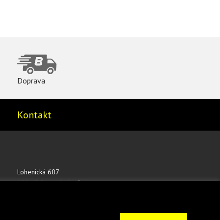
Doprava
Kontakt
Lohenická 607
190 17 Praha 9 Vinoř
ČESKÁ REPUBLIKA
shop@bednar.com