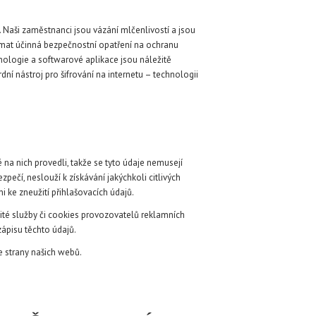
. Naši zaměstnanci jsou vázání mlčenlivostí a jsou
ijímat účinná bezpečnostní opatření na ochranu
ologie a softwarové aplikace jsou náležitě
í nástroj pro šifrování na internetu – technologii
 na nich provedli, takže se tyto údaje nemusejí
čí, neslouží k získávání jakýchkoli citlivých
 ke zneužití přihlašovacích údajů.
čité služby či cookies provozovatelů reklamních
zápisu těchto údajů.
e strany našich webů.