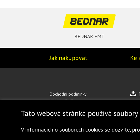
BEDNAR FMT
Jak nakupovat
Ke 
Obchodní podmínky
Reklamační řád
Zásady ochrany osobních údajů
Tato webová stránka používá soubory 
Mapa stránek
V
informacích o souborech cookies
se dozvíte, pro