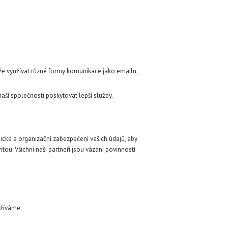
ůže využívat různé formy komunikace jako emailu,
aší společnosti poskytovat lepší služby.
hnické a organizační zabezpečení vašich údajů, aby
ou. Všichni naši partneři jsou vázáni povinností
užíváme,