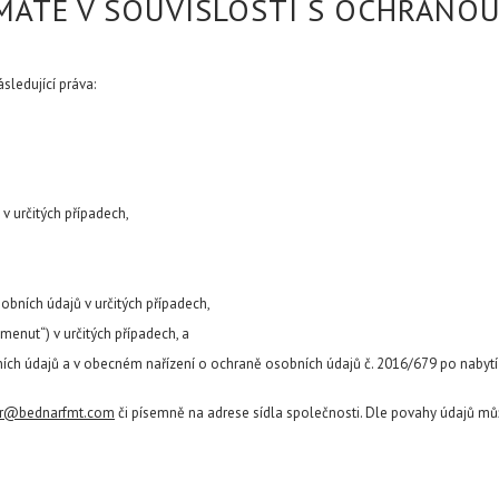
 MÁTE V SOUVISLOSTI S OCHRANO
ledující práva:
 v určitých případech,
bních údajů v určitých případech,
enut“) v určitých případech, a
ích údajů a v obecném nařízení o ochraně osobních údajů č. 2016/679 po nabytí 
r@bednarfmt.com
či písemně na adrese sídla společnosti. Dle povahy údajů můž