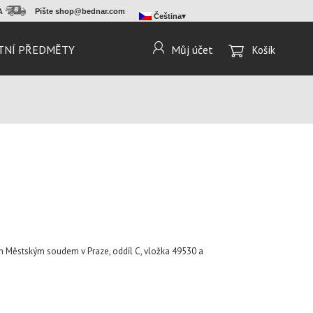
MA
Pište
shop@bednar.com
Čeština
TNÍ PŘEDMĚTY
Můj účet
Košík
ém Městským soudem v Praze, oddíl C, vložka 49530 a