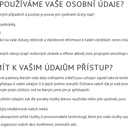
K POUŽÍVÁME VAŠE OSOBNÍ ÚDAJE?
ch případech a použije je pouze pro sjednané účely, např.:
bjednávky,
,
eakcí na vaše dotazy, stížnosti a všeobecné informace k našim výrobkům; servis m
ch zdrojů (např. webových stránek a offline aktivit); toto propojení umožňuje n
ÍT K VAŠIM ÚDAJŮM PŘÍSTUP?
své partnery, kterým vaše data svěřujeme a kteří jsou schopni zajistit takové tec
pu k vašim údajům či k jejich jinému zneužití. Ochrana vašich dat je naší priorit
ným jiným účelům, než ke kterým jsme jim je zpřístupnili.
obním údajům, tak dle povahy služby, kterou využíváte nebo jste využívali, jsou:
ýzy návštěvnosti našich webů,
 zabezpečení určité služby, či provozovatelé technologií, které pro naše služby vy
a organizaci našich akcí, konferencí, seminářů atd.,