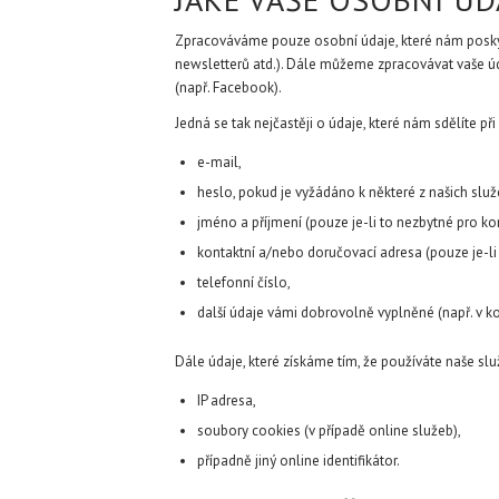
Zpracováváme pouze osobní údaje, které nám poskytuj
newsletterů atd.). Dále můžeme zpracovávat vaše údaj
(např. Facebook).
Jedná se tak nejčastěji o údaje, které nám sdělíte při 
e-mail,
heslo, pokud je vyžádáno k některé z našich služe
jméno a příjmení (pouze je-li to nezbytné pro ko
kontaktní a/nebo doručovací adresa (pouze je-li 
telefonní číslo,
další údaje vámi dobrovolně vyplněné (např. v k
Dále údaje, které získáme tím, že používáte naše slu
IP adresa,
soubory cookies (v případě online služeb),
případně jiný online identifikátor.