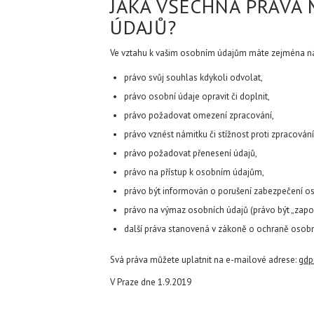
JAKÁ VŠECHNA PRÁVA
ÚDAJŮ?
Ve vztahu k vašim osobním údajům máte zejména nás
právo svůj souhlas kdykoli odvolat,
právo osobní údaje opravit či doplnit,
právo požadovat omezení zpracování,
právo vznést námitku či stížnost proti zpracování
právo požadovat přenesení údajů,
právo na přístup k osobním údajům,
právo být informován o porušení zabezpečení oso
právo na výmaz osobních údajů (právo být „zapom
další práva stanovená v zákoně o ochraně osobn
Svá práva můžete uplatnit na e-mailové adrese:
gdp
V Praze dne 1.9.2019