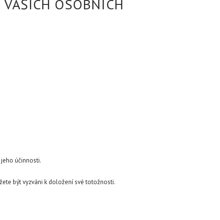
U VAŠICH OSOBNÍCH
jeho účinnosti.
ete být vyzváni k doložení své totožnosti.