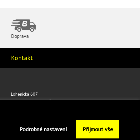
Doprava
Kontakt
Lohenická 607
190 17 Praha 9 Vinoř
ČESKÁ REPUBLIKA
shop@bednar.com
Podrobné nastavení
Přijmout vše