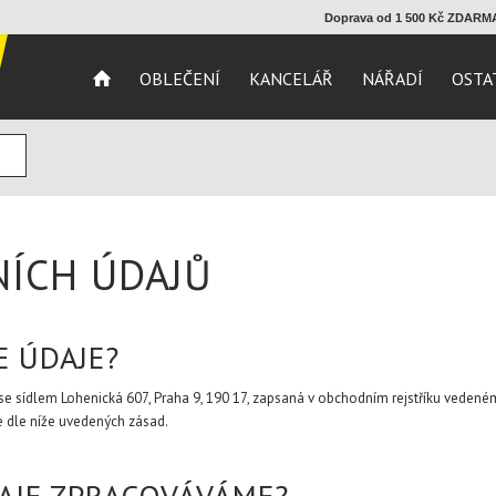
Doprava od 1 500 Kč ZDAR
OBLEČENÍ
KANCELÁŘ
NÁŘADÍ
OSTA
ÍCH ÚDAJŮ
E ÚDAJE?
 se sídlem Lohenická 607, Praha 9, 190 17, zapsaná v obchodním rejstříku veden
 dle níže uvedených zásad.
DAJE ZPRACOVÁVÁME?