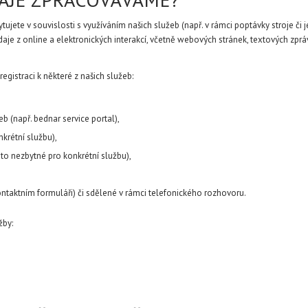
ete v souvislosti s využíváním našich služeb (např. v rámci poptávky stroje či j
e z online a elektronických interakcí, včetně webových stránek, textových zpráv n
registraci k některé z našich služeb:
b (např. bednar service portal),
nkrétní službu),
to nezbytné pro konkrétní službu),
ontaktním formuláři) či sdělené v rámci telefonického rozhovoru.
žby: