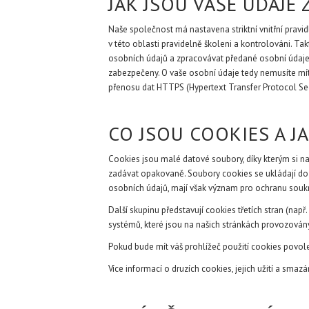
JAK JSOU VAŠE ÚDAJE
Naše společnost má nastavena striktní vnitřní pravi
v této oblasti pravidelně školeni a kontrolováni. Ta
osobních údajů a zpracovávat předané osobní údaje
zabezpečeny. O vaše osobní údaje tedy nemusíte mít 
přenosu dat HTTPS (Hypertext Transfer Protocol Sec
CO JSOU COOKIES A 
Cookies jsou malé datové soubory, díky kterým si na
zadávat opakovaně. Soubory cookies se ukládají do 
osobních údajů, mají však význam pro ochranu soukro
Další skupinu představují cookies třetích stran (nap
systémů, které jsou na našich stránkách provozovány
Pokud bude mít váš prohlížeč použití cookies povol
Více informací o druzích cookies, jejich užití a smaz