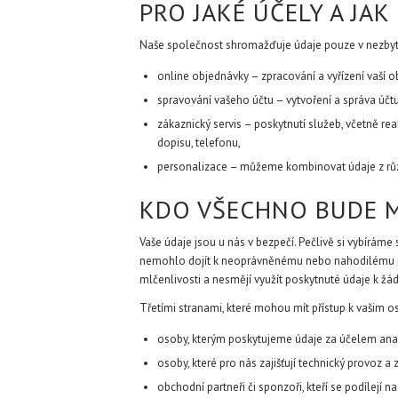
PRO JAKÉ ÚČELY A JA
Naše společnost shromažďuje údaje pouze v nezbytný
online objednávky – zpracování a vyřízení vaší o
spravování vašeho účtu – vytvoření a správa účtu
zákaznický servis – poskytnutí služeb, včetně r
dopisu, telefonu,
personalizace – můžeme kombinovat údaje z různý
KDO VŠECHNO BUDE M
Vaše údaje jsou u nás v bezpečí. Pečlivě si vybíráme 
nemohlo dojít k neoprávněnému nebo nahodilému přístu
mlčenlivosti a nesmějí využít poskytnuté údaje k žád
Třetími stranami, které mohou mít přístup k vašim os
osoby, kterým poskytujeme údaje za účelem anal
osoby, které pro nás zajišťují technický provoz a
obchodní partneři či sponzoři, kteří se podílejí n