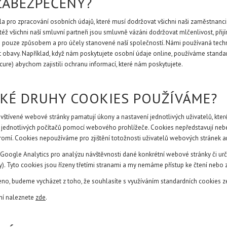
 ZABEZPEČENY?
dla pro zpracování osobních údajů, které musí dodržovat všichni naši zaměstnanci
ktéž všichni naší smluvní partneři jsou smluvně vázáni dodržovat mlčenlivost, př
 pouze způsobem a pro účely stanovené naší společností. Námi používaná techn
obavy. Například, když nám poskytujete osobní údaje online, používáme standardn
ure) abychom zajistili ochranu informací, které nám poskytujete.
JAKÉ DRUHY COOKIES POUŽÍVÁME?
vštívené webové stránky pamatují úkony a nastavení jednotlivých uživatelů, které
jednotlivých počítačů pomocí webového prohlížeče. Cookies nepředstavují nebezpe
mí. Cookies nepoužíváme pro zjištění totožnosti uživatelů webových stránek ani
ř. Google Analytics pro analýzu návštěvnosti dané konkrétní webové stránky či ur
). Tyto cookies jsou řízeny třetími stranami a my nemáme přístup ke čtení nebo 
eno, budeme vycházet z toho, že souhlasíte s využíváním standardních cookies z
ání naleznete
zde
.