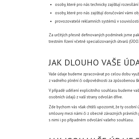
osoby, které pro nás technicky zajišťují rozesílá
osoby, které pro nás zajišťují doručování vámi o
provozovatelé reklamních systémů v souvislosti
Za určitých přesně definovaných podmínek jsme pak p
trestním řízení včetně specializovaných útvarů (ÚOO
JAK DLOUHO VAŠE ÚD
Vaše údaje budeme zpracovávat po celou dobu využív
z vadného plnění či odpovědnosti za způsobenou š
V případě udělení explicitního souhlasu budeme vaš
osobních údajů z vaší strany odvolán dříve.
Zde bychom vás však chtěli upozornit, že ty osobní úd
smlouvy mezi námi či z obecně závazných právních 
s nimi i po případném odvolání vašeho souhlasu.