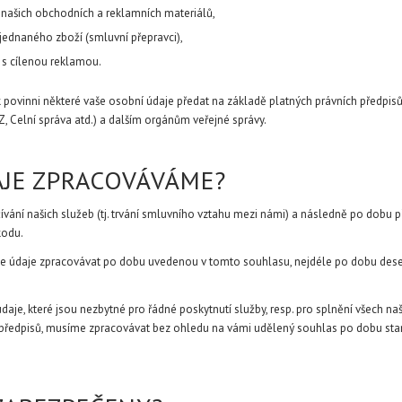
ní našich obchodních a reklamních materiálů,
bjednaného zboží (smluvní přepravci),
 s cílenou reklamou.
ovinni některé vaše osobní údaje předat na základě platných právních předpisů 
Z, Celní správa atd.) a dalším orgánům veřejné správy.
AJE ZPRACOVÁVÁME?
ání našich služeb (tj. trvání smluvního vztahu mezi námi) a následně po dobu p
kodu.
e údaje zpracovávat po dobu uvedenou v tomto souhlasu, nejdéle po dobu deseti
aje, které jsou nezbytné pro řádné poskytnutí služby, resp. pro splnění všech našic
předpisů, musíme zpracovávat bez ohledu na vámi udělený souhlas po dobu stan