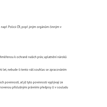
např. Policii ČR, popř. jiným orgánům činným v
řiměřenou k ochraně našich práv, uplatnění nároků
 let, nebude-li tento váš souhlas se zpracováním
h povinností, ať již tyto povinnosti vyplývají ze
ovenou příslušnými právními předpisy či v souladu