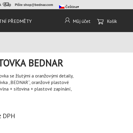
MA
Pište
shop@bednar.com
Čeština
TNÍ PŘEDMĚTY
Můj účet
Košík
LTOVKA BEDNAR
ovka se žlutými a oranžovými detaily,
ýšivka „BEDNAR“, oranžové plastové
lna + síťovina + plastové zapínání,
z DPH