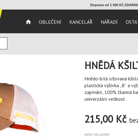
Doprava od 1 500 Kč ZDAR
OBLEČENÍ
KANCELÁŘ
NÁŘADÍ
OSTA
HNĚDÁ KŠI
Hnědo-bílá síťovaná kšilt
plastická výšivka „B“ a v
zapínání, 100% tkanná bav
univerzální velikost
215,00
Kč
be
NENÍ SKLADEM