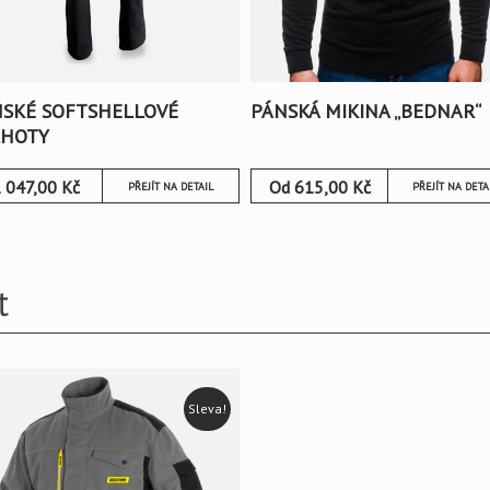
SKÉ SOFTSHELLOVÉ
PÁNSKÁ MIKINA „BEDNAR“
LHOTY
 047,00
Kč
Od
615,00
Kč
PŘEJÍT NA DETAIL
PŘEJÍT NA DETA
t
Sleva!