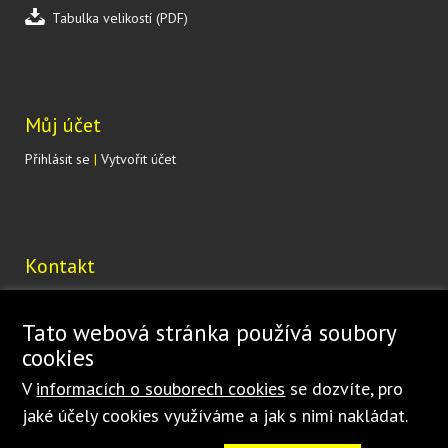
Tabulka velikostí (PDF)
Můj účet
Přihlásit se
|
Vytvořit účet
Kontakt
Lohenická 607
190 17 Praha 9 Vinoř
Tato webová stránka používá soubory
ČESKÁ REPUBLIKA
cookies
shop@bednar.com
V
informacích o souborech cookies
se dozvíte, pro
jaké účely cookies využíváme a jak s nimi nakládat.