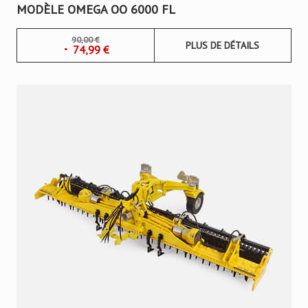
MODÈLE OMEGA OO 6000 FL
90,00
€
PLUS DE DÉTAILS
74,99
€
Le
Le
prix
prix
initial
actuel
était :
est :
90,00 €.
74,99 €.