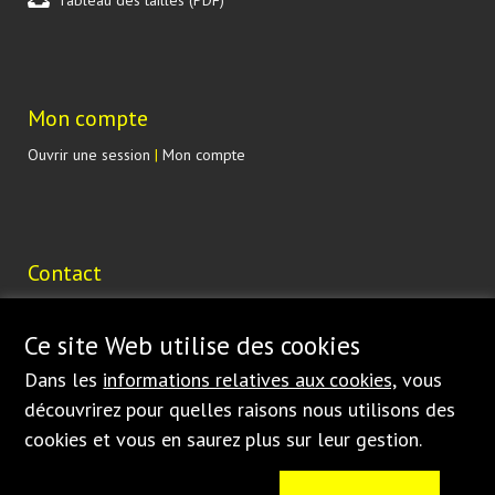
Mon compte
Ouvrir une session
|
Mon compte
Contact
Lohenická 607
190 17 Praha 9 Vinoř
Ce site Web utilise des cookies
ČESKÁ REPUBLIKA
Dans les
informations relatives aux cookies,
vous
shop@bednar.com
découvrirez pour quelles raisons nous utilisons des
cookies et vous en saurez plus sur leur gestion.