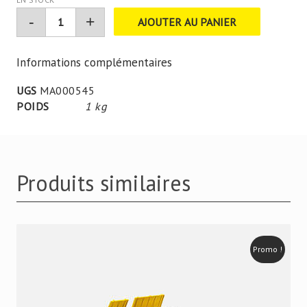
était :
est :
AJOUTER AU PANIER
69,00 €.
54,99 €.
Informations complémentaires
UGS
MA000545
POIDS
1 kg
Produits similaires
Promo !