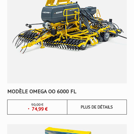
MODÈLE OMEGA OO 6000 FL
90,00
€
PLUS DE DÉTAILS
74,99
€
Le
Le
prix
prix
initial
actuel