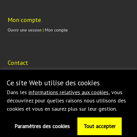
Mon compte
Ouvrir une session
|
Mon compte
Contact
Lohenická 607
190 17 Praha 9 Vinoř
Ce site Web utilise des cookies
ČESKÁ REPUBLIKA
Dans les
informations relatives aux cookies,
vous
shop@bednar.com
découvrirez pour quelles raisons nous utilisons des
cookies et vous en saurez plus sur leur gestion.
Paramètres des cookies
Tout accepter
© 1997
-2026 BEDNAR • FMT s.r.o. • Dlouhá Ves 188 • 516 01 Rychnov nad
Kněžnou – Česká republika