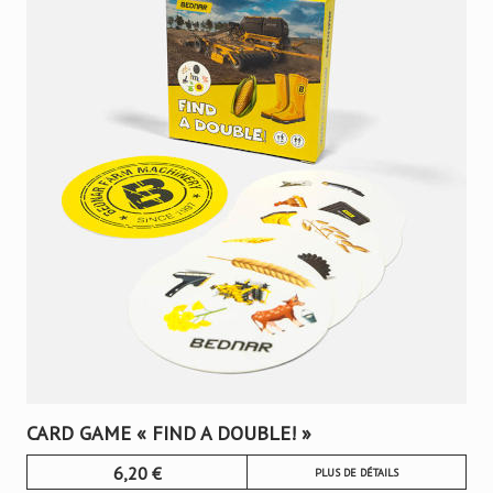
était :
est :
90,00 €.
74,99 €.
CARD GAME « FIND A DOUBLE! »
6,20
€
PLUS DE DÉTAILS