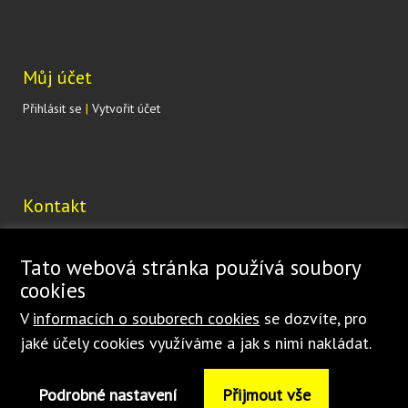
Můj účet
Přihlásit se
|
Vytvořit účet
Kontakt
Lohenická 607
190 17 Praha 9 Vinoř
Tato webová stránka používá soubory
ČESKÁ REPUBLIKA
cookies
shop@bednar.com
V
informacích o souborech cookies
se dozvíte, pro
jaké účely cookies využíváme a jak s nimi nakládat.
Podrobné nastavení
Přijmout vše
© 1997
-2026 BEDNAR • FMT s.r.o. • Dlouhá Ves 188 • 516 01 Rychnov nad