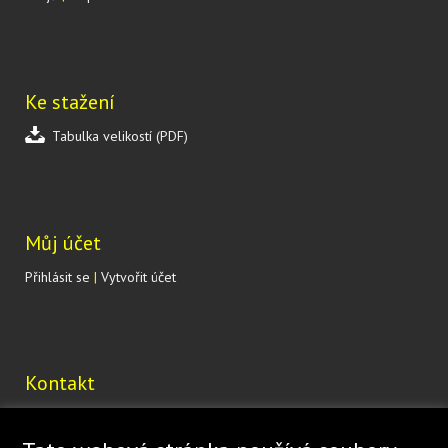
Ke stažení
Tabulka velikostí (PDF)
Můj účet
Přihlásit se
|
Vytvořit účet
Kontakt
Lohenická 607
190 17 Praha 9 Vinoř