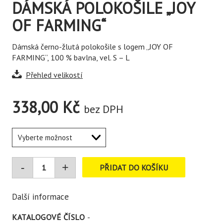
DÁMSKÁ POLOKOŠILE „JOY
OF FARMING“
Dámská černo-žlutá polokošile s logem „JOY OF
FARMING“, 100 % bavlna, vel. S – L
Přehled velikostí
338,00
Kč
bez DPH
PŘIDAT DO KOŠÍKU
Další informace
KATALOGOVÉ ČÍSLO
-